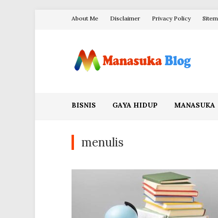
Skip
About Me
Disclaimer
Privacy Policy
Site
to
content
Blog Manasuka
BISNIS
GAYA HIDUP
MANASUKA
menulis