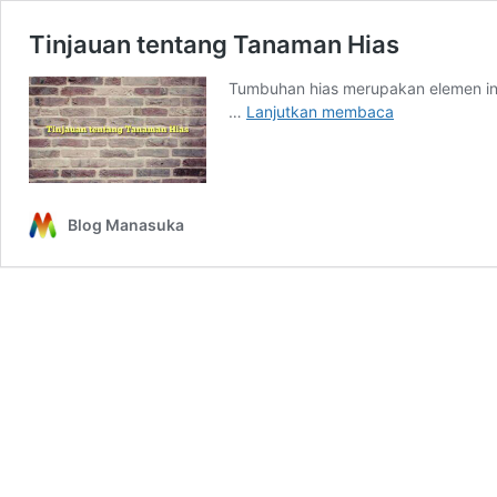
Tinjauan tentang Tanaman Hias
Tumbuhan hias merupakan elemen in
Tinjauan
…
Lanjutkan membaca
tentang
Tanaman
Hias
Blog Manasuka