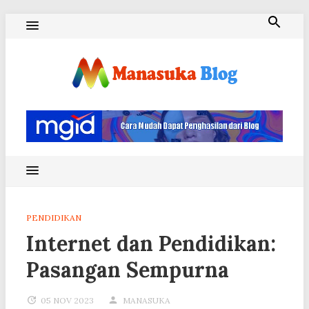
Skip
to
content
Blog Manasuka
PENDIDIKAN
Internet dan Pendidikan:
Pasangan Sempurna
05 NOV 2023
MANASUKA