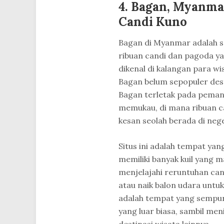
4. Bagan, Myanma
Candi Kuno
Bagan di Myanmar adalah sa
ribuan candi dan pagoda ya
dikenal di kalangan para wi
Bagan belum sepopuler dest
Bagan terletak pada peman
memukau, di mana ribuan ca
kesan seolah berada di nege
Situs ini adalah tempat ya
memiliki banyak kuil yang m
menjelajahi reruntuhan cand
atau naik balon udara untu
adalah tempat yang sempurn
yang luar biasa, sambil me
destinasi wisata lainnya.