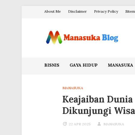
Skip
About Me
Disclaimer
Privacy Policy
Site
to
content
Blog Manasuka
BISNIS
GAYA HIDUP
MANASUKA
MANASUKA
Keajaiban Dunia
Dikunjungi Wis
22 APR 2025
MANASUKA