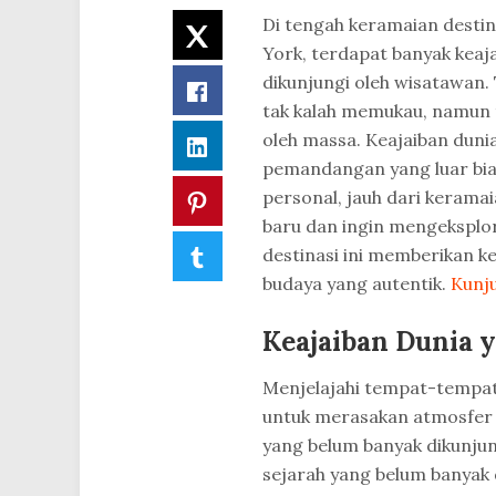
Di tengah keramaian destina
Twitter
York, terdapat banyak keaj
dikunjungi oleh wisatawan
Facebook
tak kalah memukau, namun 
oleh massa. Keajaiban dun
LinkedIn
pemandangan yang luar bias
personal, jauh dari kerama
Pinterest
baru dan ingin mengeksplora
Tumblr
destinasi ini memberikan 
budaya yang autentik.
Kunju
Keajaiban Dunia 
Menjelajahi tempat-tempat i
untuk merasakan atmosfer un
yang belum banyak dikunjun
sejarah yang belum banyak 