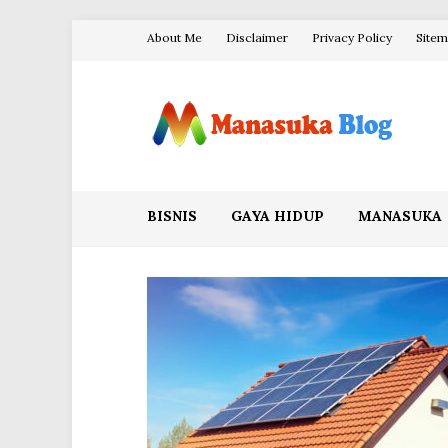
Skip
About Me
Disclaimer
Privacy Policy
Site
to
content
Blog Manasuka
BISNIS
GAYA HIDUP
MANASUKA