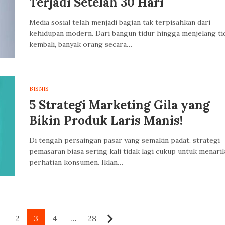
Terjadi Setelah 30 Hari
Media sosial telah menjadi bagian tak terpisahkan dari
kehidupan modern. Dari bangun tidur hingga menjelang ti
kembali, banyak orang secara…
BISNIS
5 Strategi Marketing Gila yang
Bikin Produk Laris Manis!
Di tengah persaingan pasar yang semakin padat, strategi
pemasaran biasa sering kali tidak lagi cukup untuk menari
perhatian konsumen. Iklan…
1
2
3
4
…
28
belumnya
Berikutnya