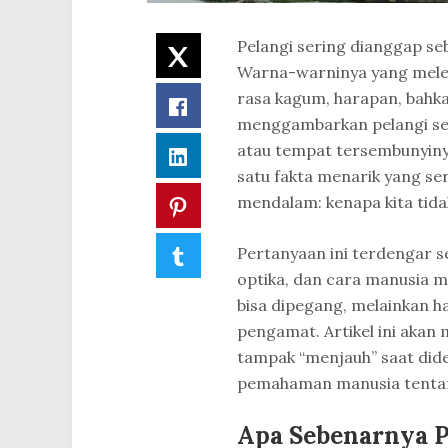
Pelangi sering dianggap se
Twitter
Warna-warninya yang melen
rasa kagum, harapan, bahka
Facebook
menggambarkan pelangi se
atau tempat tersembunyinya
LinkedIn
satu fakta menarik yang s
mendalam: kenapa kita tida
Pinterest
Pertanyaan ini terdengar se
Tumblr
optika, dan cara manusia m
bisa dipegang, melainkan ha
pengamat. Artikel ini akan
tampak “menjauh” saat dide
pemahaman manusia tenta
Apa Sebenarnya P