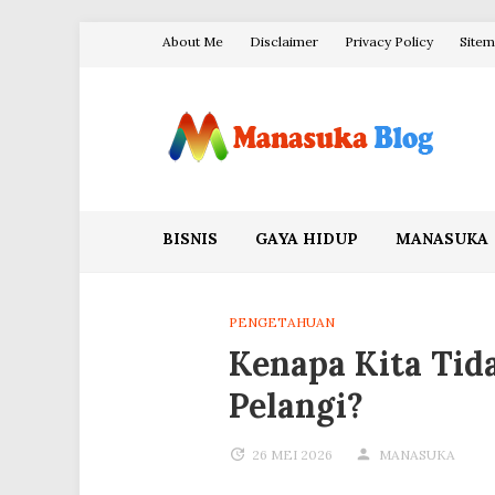
Skip
About Me
Disclaimer
Privacy Policy
Site
to
content
Blog Manasuka
BISNIS
GAYA HIDUP
MANASUKA
PENGETAHUAN
Kenapa Kita Tid
Pelangi?
26 MEI 2026
MANASUKA